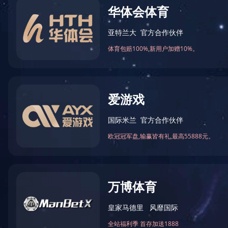
您的位置：
kaiyun·开云（中国）官方
网站
地灾气象信息系
kaiyun·开云（中国）官方网站
地灾智慧气象信
项目动态
地灾智慧气象地
地灾气象服务地
行业资讯
干旱气象预警GI
农业水利气象系统
消防气象现代化
消防气象大数据G