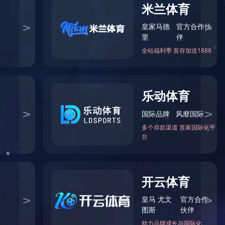
发布时间：2026-03-20
发布时间：2026-03-19
发布时间：2026-03-10
发布时间：2026-03-09
发布时间：2026-02-03
发布时间：2026-01-24
发布时间：2026-01-24