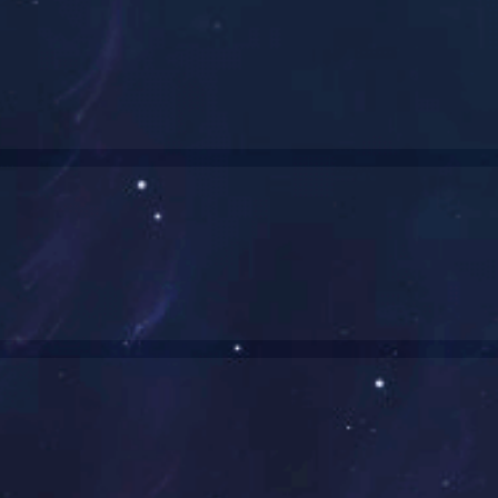
kaiyun·开云（中国）官方网站
>
地灾应急气象系统
统平台
息系统平台
理信息系统
理信息系统
S系统开发
产品软件开发
IS系统开发