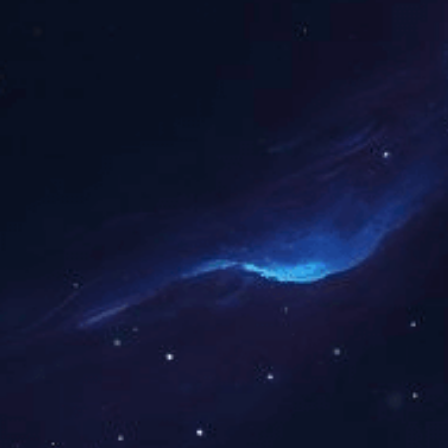
电话：18015596689(赵)
地灾专业气象系
城市内涝专业气象
长沙公司：
地址：长沙市雨花区芙蓉南路与万家
地灾智慧气象平
丽南路交汇处东南角湘煤大厦4楼415
城市内涝智慧气
室
消防气象产品软
电话：18015596689(赵)
地灾气象预警产
网址：v79d7.com
地灾气象预警地
邮箱：dmgis@163.com
应急气象大数据
城市内涝气象大数
地灾气象大数据D
地灾智慧气象系