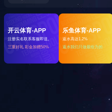
地灾应急气象系统
应急气象现代化G
旅游交通气象系统
城市内涝气象现
城市内涝气象现
kaiyun·开云（中国）官方
城市内涝气象信
网站-kaiyun.com
CONTACT US
地灾气象服务系
苏州公司：
城市内涝气象DM
地址：苏州市高新区科发路101号致
应急专业气象GI
远国际商务大厦南楼503室
电话：18015596689(赵)
应急专业气象地
应急专业气象信
北京公司：
应急气象预警DM
地址：北京西城区西直门南大街2号
成铭大厦A座10L
城市内涝智慧气象