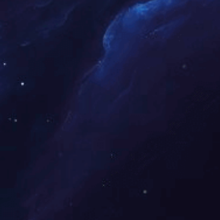
统
DMGIS平台
台
象信息系统平台
件开发
品软件开发
理信息系统
平台
据DMGIS平台
MGIS平台
统