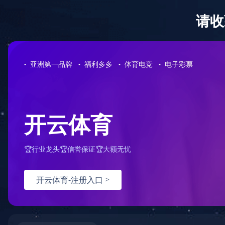
kaiyun·开云（中国）官方网站
欢迎访问kaiyun·开云（中国）官方网站-kaiyun.com 官方网站
专业GIS(地
提供专业气象服务、地
梦图kaiyun·开云（中国）官方网站
kaiyun·开云（中国）官方网站