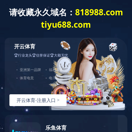
kaiyun·开云（中国）官方网站
欢迎访问kaiyun·开云（中国）官方网站-kaiyun.com 官方网站！
专业GIS(地理
提供地理信息平台、智慧气
梦图kaiyun·开云（中国）官方网站
关于我们
产品服务
经典案例
行业应用