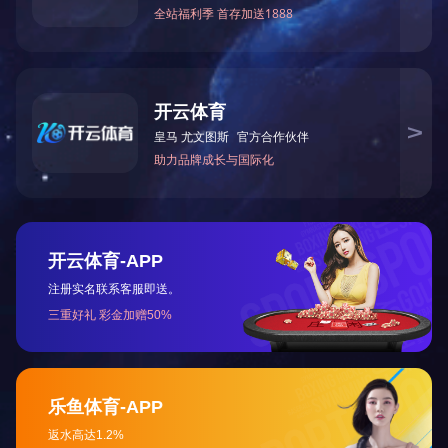
业园B座803-804
电话：0731-81671998
苏州公司：
地址：苏州市高新区科发路101号致
远国际商务大厦南楼503室
电话：0512-66806280
网址：v79d7.com
邮箱：dmgis@163.com
梦图kaiyun·开云（中国）官方网站
|
关于我们
|