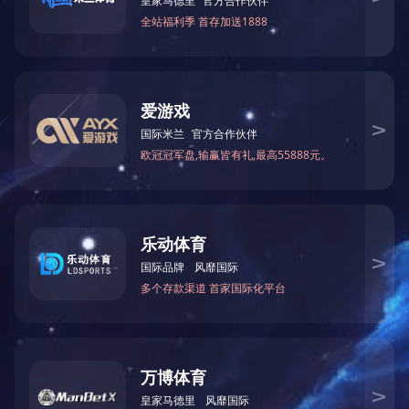
地址：长沙市天心区长沙天心软件产
服务热线
业园B座803-804
电话：0731-81671998
微信咨询
该项目主要向
太湖
苏州公司：
机端等数据应用系
地址：苏州市高新区科发路101号致
建包括查询统计、
返回顶部
远国际商务大厦南楼503室
慧水务做出贡献。
电话：0512-66806280
网址：v79d7.com
邮箱：dmgis@163.com