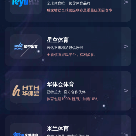
kaiyun·开云（中国）官方网站
您的位置：
kai
kaiyun·开云（中国）官方
kaiyun·开云（中国）官方网站-kaiyun.com
网站
从“地下
kaiyun·开云（中国）官方网站
项目动态
每天打开水龙头，
效？
太湖度假区
交
行业资讯
设
》项目成果
顺利
kaiyun·开云（中国）官方
网站-kaiyun.com
在线客服
CONTACT US
长沙公司：