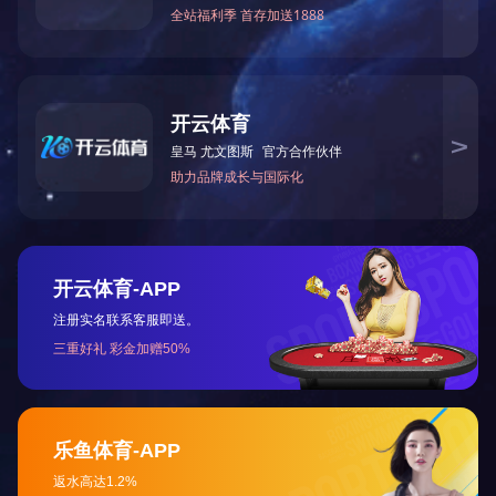
分享到：
上一篇：
湖南省政府
梦图kaiyun·开云（中国）官方网站
|
关于我们
|
手机：0512-66806280(赵)
地址：苏州市高新区科发路10
kaiyun·开云（中国）官方网
旅游交通气象系统
地灾应急