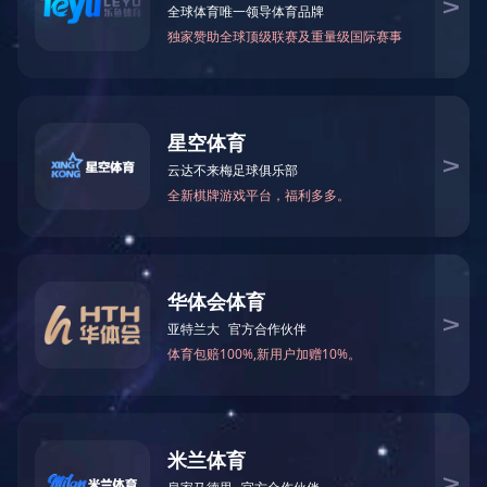
kaiyun·开云（中国）官方网站
您的位置：
kai
kaiyun·开云（中国）官方
kaiyun·开云（中国）官方网站-kaiyun.com
网站
kaiyun·开云（中国）官方网站
项目动态
回顾2025年
线，全面落实新“
行业资讯
1月26日，
二十届历次全会精
kaiyun·开云（中国）官方
市工作会议精神，回
网站-kaiyun.com
中国气象局党
CONTACT US
宝贵、张祖强，副
长沙公司：