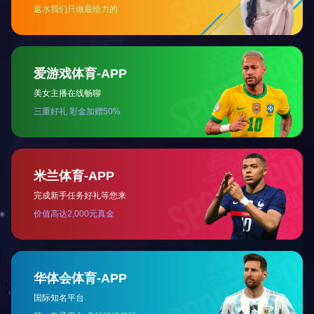
六要坚持双向
高人工影响天气能
七要坚持创新
攻关，提升创新体
八要坚持互惠
服务保障高质量共建
九要坚持党建
干部实干担当，深
会议通报20
负责同志、各副省
媒体代表出席。
会议持续至1
来源：
中国气