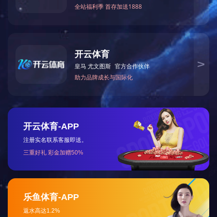
会议明确，2
微信咨询
真落实四中全会部
服务现代化为主线
一道防线，增强赋能
返回顶部
一要坚持政治
论统一思想、统一
二要坚持深化
用，健全气象法规
三要坚持提质
应用服务能力，构
四要坚持数智
警能力，提升预报
五要坚持需求
第一道防线作用，